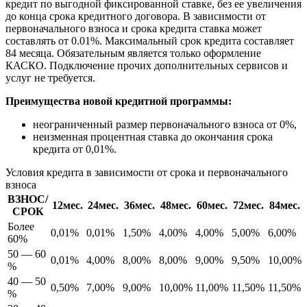
кредит по выгодной фиксированной ставке, без ее увеличения
до конца срока кредитного договора. В зависимости от
первоначального взноса и срока кредита ставка может
составлять от 0.01%. Максимальный срок кредита составляет
84 месяца. Обязательным является только оформление
КАСКО. Подключение прочих дополнительных сервисов и
услуг не требуется.
Преимущества новой кредитной программы:
неограниченный размер первоначального взноса от 0%,
неизменная процентная ставка до окончания срока
кредита от 0,01%.
Условия кредита в зависимости от срока и первоначального
взноса
ВЗНОС/
12мес.
24мес.
36мес.
48мес.
60мес.
72мес.
84мес.
СРОК
Более
0,01%
0,01%
1,50%
4,00%
4,00%
5,00%
6,00%
60%
50 — 60
0,01%
4,00%
8,00%
8,00%
9,00%
9,50%
10,00%
%
40 — 50
0,50%
7,00%
9,00%
10,00%
11,00%
11,50%
11,50%
%