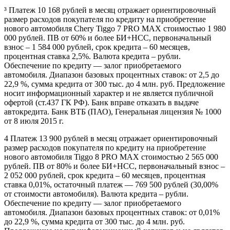
³ Платеж 10 168 рублей в месяц отражает ориентировочный
размер расходов покупателя по кредиту на приобретение
нового автомобиля Chery Tiggo 7 PRO MAX стоимостью 1 980
000 рублей. ПВ от 60% и более БИ+НСС, первоначальный
взнос – 1 584 000 рублей, срок кредита – 60 месяцев,
процентная ставка 2,5%. Валюта кредита – рубли.
Обеспечение по кредиту — залог приобретаемого
автомобиля. Диапазон базовых процентных ставок: от 2,5 до
22,9 %, сумма кредита от 300 тыс. до 4 млн. руб. Предложение
носит информационный характер и не является публичной
офертой (ст.437 ГК РФ). Банк вправе отказать в выдаче
автокредита. Банк ВТБ (ПАО), Генеральная лицензия № 1000
от 8 июля 2015 г.
4 Платеж 13 900 рублей в месяц отражает ориентировочный
размер расходов покупателя по кредиту на приобретение
нового автомобиля Tiggo 8 PRO MAX стоимостью 2 565 000
рублей. ПВ от 80% и более БИ+НСС, первоначальный взнос –
2 052 000 рублей, срок кредита – 60 месяцев, процентная
ставка 0,01%, остаточный платеж — 769 500 рублей (30,00%
от стоимости автомобиля). Валюта кредита – рубли.
Обеспечение по кредиту — залог приобретаемого
автомобиля. Диапазон базовых процентных ставок: от 0,01%
до 22,9 %, сумма кредита от 300 тыс. до 4 млн. руб.