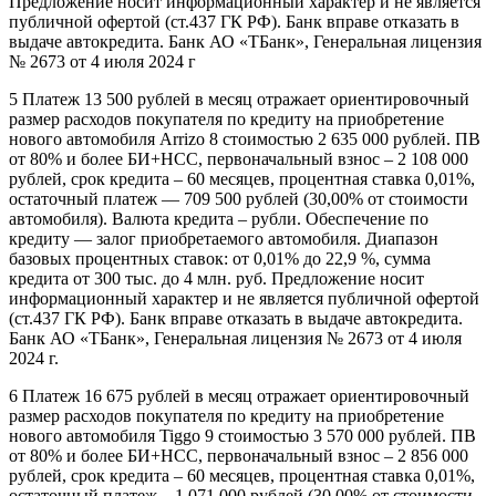
Предложение носит информационный характер и не является
публичной офертой (ст.437 ГК РФ). Банк вправе отказать в
выдаче автокредита. Банк АО «ТБанк», Генеральная лицензия
№ 2673 от 4 июля 2024 г
5 Платеж 13 500 рублей в месяц отражает ориентировочный
размер расходов покупателя по кредиту на приобретение
нового автомобиля Arrizo 8 стоимостью 2 635 000 рублей. ПВ
от 80% и более БИ+НСС, первоначальный взнос – 2 108 000
рублей, срок кредита – 60 месяцев, процентная ставка 0,01%,
остаточный платеж — 709 500 рублей (30,00% от стоимости
автомобиля). Валюта кредита – рубли. Обеспечение по
кредиту — залог приобретаемого автомобиля. Диапазон
базовых процентных ставок: от 0,01% до 22,9 %, сумма
кредита от 300 тыс. до 4 млн. руб. Предложение носит
информационный характер и не является публичной офертой
(ст.437 ГК РФ). Банк вправе отказать в выдаче автокредита.
Банк АО «ТБанк», Генеральная лицензия № 2673 от 4 июля
2024 г.
6 Платеж 16 675 рублей в месяц отражает ориентировочный
размер расходов покупателя по кредиту на приобретение
нового автомобиля Tiggo 9 стоимостью 3 570 000 рублей. ПВ
от 80% и более БИ+НСС, первоначальный взнос – 2 856 000
рублей, срок кредита – 60 месяцев, процентная ставка 0,01%,
остаточный платеж – 1 071 000 рублей (30,00% от стоимости