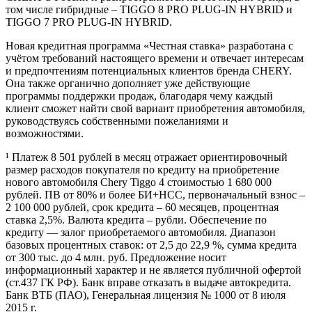
том числе гибридные – TIGGO 8 PRO PLUG-IN HYBRID и
TIGGO 7 PRO PLUG-IN HYBRID.
Новая кредитная программа «Честная ставка» разработана с
учётом требований настоящего времени и отвечает интересам
и предпочтениям потенциальных клиентов бренда CHERY.
Она также органично дополняет уже действующие
программы поддержки продаж, благодаря чему каждый
клиент сможет найти свой вариант приобретения автомобиля,
руководствуясь собственными пожеланиями и
возможностями.
¹ Платеж 8 501 рублей в месяц отражает ориентировочный
размер расходов покупателя по кредиту на приобретение
нового автомобиля Chery Tiggo 4 стоимостью 1 680 000
рублей. ПВ от 80% и более БИ+НСС, первоначальный взнос –
2 100 000 рублей, срок кредита – 60 месяцев, процентная
ставка 2,5%. Валюта кредита – рубли. Обеспечение по
кредиту — залог приобретаемого автомобиля. Диапазон
базовых процентных ставок: от 2,5 до 22,9 %, сумма кредита
от 300 тыс. до 4 млн. руб. Предложение носит
информационный характер и не является публичной офертой
(ст.437 ГК РФ). Банк вправе отказать в выдаче автокредита.
Банк ВТБ (ПАО), Генеральная лицензия № 1000 от 8 июля
2015 г.