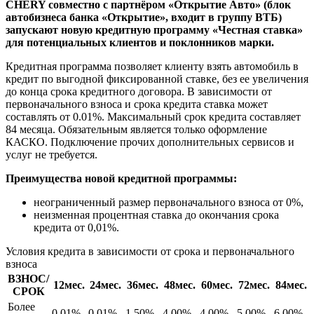
CHERY совместно c партнёром «Открытие Авто» (блок
автобизнеса банка «Открытие», входит в группу ВТБ)
запускают новую кредитную программу «Честная ставка»
для потенциальных клиентов и поклонников марки.
Кредитная программа позволяет клиенту взять автомобиль в
кредит по выгодной фиксированной ставке, без ее увеличения
до конца срока кредитного договора. В зависимости от
первоначального взноса и срока кредита ставка может
составлять от 0.01%. Максимальный срок кредита составляет
84 месяца. Обязательным является только оформление
КАСКО. Подключение прочих дополнительных сервисов и
услуг не требуется.
Преимущества новой кредитной программы:
неограниченный размер первоначального взноса от 0%,
неизменная процентная ставка до окончания срока
кредита от 0,01%.
Условия кредита в зависимости от срока и первоначального
взноса
ВЗНОС/
12мес.
24мес.
36мес.
48мес.
60мес.
72мес.
84мес.
СРОК
Более
0,01%
0,01%
1,50%
4,00%
4,00%
5,00%
6,00%