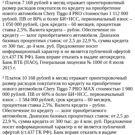
² Платеж 7 168 рублей в месяц отражает ориентировочный
размер расходов покупателя по кредиту на приобретение
нового автомобиля Chery Tiggo 4 PRO стоимостью 1 112 000
рублей. ПВ от 80% и более БИ+НСС, первоначальный взнос –
1 050 000 рублей, срок кредита – 60 месяцев, процентная
ставка 2,5%. Валюта кредита – рубли. Обеспечение по
кредиту — залог приобретаемого автомобиля. Диапазон
базовых процентных ставок: от 2,5 до 22,9 %, сумма кредита
от 300 тыс. до 4 млн. руб. Предложение носит
информационный характер и не является публичной офертой
(ст.437 ГК РФ). Банк вправе отказать в выдаче автокредита.
Банк ВТБ (ПАО), Генеральная лицензия № 1000 от 8 июля
2015 г.
³ Платеж 10 168 рублей в месяц отражает ориентировочный
размер расходов покупателя по кредиту на приобретение
нового автомобиля Chery Tiggo 7 PRO MAX стоимостью 1 980
000 рублей. ПВ от 60% и более БИ+НСС, первоначальный
взнос – 1 584 000 рублей, срок кредита – 60 месяцев,
процентная ставка 2,5%. Валюта кредита – рубли.
Обеспечение по кредиту — залог приобретаемого
автомобиля. Диапазон базовых процентных ставок: от 2,5 до
22,9 %, сумма кредита от 300 тыс. до 4 млн. руб. Предложение
носит информационный характер и не является публичной
офертой (ст.437 ГК РФ). Банк вправе отказать в выдаче