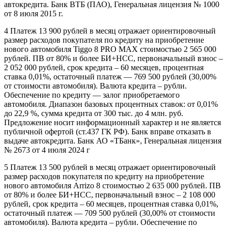
автокредита. Банк ВТБ (ПАО), Генеральная лицензия № 1000
от 8 июля 2015 г.
4 Платеж 13 900 рублей в месяц отражает ориентировочный
размер расходов покупателя по кредиту на приобретение
нового автомобиля Tiggo 8 PRO MAX стоимостью 2 565 000
рублей. ПВ от 80% и более БИ+НСС, первоначальный взнос –
2 052 000 рублей, срок кредита – 60 месяцев, процентная
ставка 0,01%, остаточный платеж — 769 500 рублей (30,00%
от стоимости автомобиля). Валюта кредита – рубли.
Обеспечение по кредиту — залог приобретаемого
автомобиля. Диапазон базовых процентных ставок: от 0,01%
до 22,9 %, сумма кредита от 300 тыс. до 4 млн. руб.
Предложение носит информационный характер и не является
публичной офертой (ст.437 ГК РФ). Банк вправе отказать в
выдаче автокредита. Банк АО «ТБанк», Генеральная лицензия
№ 2673 от 4 июля 2024 г
5 Платеж 13 500 рублей в месяц отражает ориентировочный
размер расходов покупателя по кредиту на приобретение
нового автомобиля Arrizo 8 стоимостью 2 635 000 рублей. ПВ
от 80% и более БИ+НСС, первоначальный взнос – 2 108 000
рублей, срок кредита – 60 месяцев, процентная ставка 0,01%,
остаточный платеж — 709 500 рублей (30,00% от стоимости
автомобиля). Валюта кредита – рубли. Обеспечение по